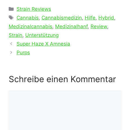
Kategorien
Strain Reviews
Schlagwörter
Cannabis
,
Cannabismedizin
,
Hilfe
,
Hybrid
,
Medizinalcannabis
,
Medizinalhanf
,
Review
,
Strain
,
Unterstützung
Super Haze X Amnesia
Purps
Schreibe einen Kommentar
Kommentar