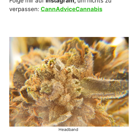
Folge mir auf
Instagram,
um nichts zu
verpassen:
CannAdviceCannabis
Headband