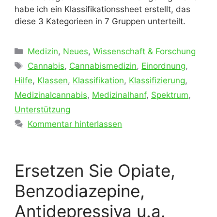
habe ich ein Klassifikationssheet erstellt, das
diese 3 Kategorieen in 7 Gruppen unterteilt.
Kategorien
Medizin
,
Neues
,
Wissenschaft & Forschung
Schlagwörter
Cannabis
,
Cannabismedizin
,
Einordnung
,
Hilfe
,
Klassen
,
Klassifikation
,
Klassifizierung
,
Medizinalcannabis
,
Medizinalhanf
,
Spektrum
,
Unterstützung
Kommentar hinterlassen
Ersetzen Sie Opiate,
Benzodiazepine,
Antidepressiva u.a.