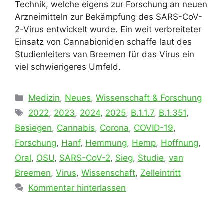
Technik, welche eigens zur Forschung an neuen
Arzneimitteln zur Bekämpfung des SARS-CoV-
2-Virus entwickelt wurde. Ein weit verbreiteter
Einsatz von Cannabioniden schaffe laut des
Studienleiters van Breemen für das Virus ein
viel schwierigeres Umfeld.
Kategorien
Medizin
,
Neues
,
Wissenschaft & Forschung
Schlagwörter
2022
,
2023
,
2024
,
2025
,
B.1.1.7
,
B.1.351
,
Besiegen
,
Cannabis
,
Corona
,
COVID-19
,
Forschung
,
Hanf
,
Hemmung
,
Hemp
,
Hoffnung
,
Oral
,
OSU
,
SARS-CoV-2
,
Sieg
,
Studie
,
van
Breemen
,
Virus
,
Wissenschaft
,
Zelleintritt
Kommentar hinterlassen