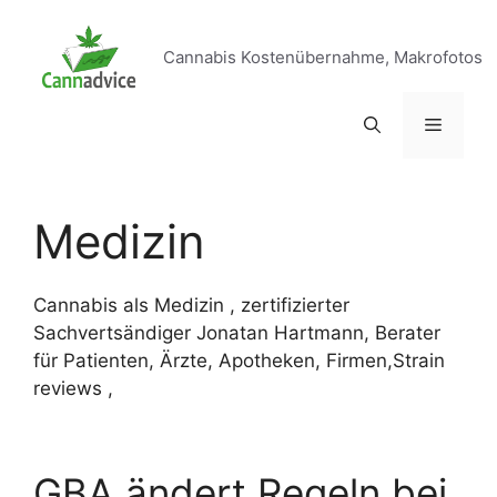
Zum
Inhalt
Cannabis Kostenübernahme, Makrofotos
springen
Menü
Medizin
Cannabis als Medizin , zertifizierter
Sachvertsändiger Jonatan Hartmann, Berater
für Patienten, Ärzte, Apotheken, Firmen,Strain
reviews ,
GBA ändert Regeln bei