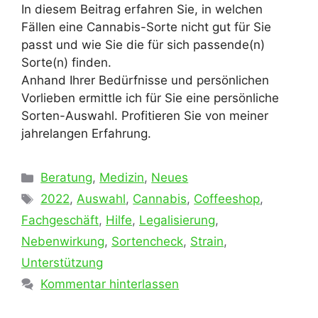
In diesem Beitrag erfahren Sie, in welchen
Fällen eine Cannabis-Sorte nicht gut für Sie
passt und wie Sie die für sich passende(n)
Sorte(n) finden.
Anhand Ihrer Bedürfnisse und persönlichen
Vorlieben ermittle ich für Sie eine persönliche
Sorten-Auswahl. Profitieren Sie von meiner
jahrelangen Erfahrung.
Kategorien
Beratung
,
Medizin
,
Neues
Schlagwörter
2022
,
Auswahl
,
Cannabis
,
Coffeeshop
,
Fachgeschäft
,
Hilfe
,
Legalisierung
,
Nebenwirkung
,
Sortencheck
,
Strain
,
Unterstützung
Kommentar hinterlassen