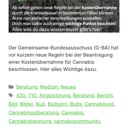
Der Gemeinsame-Bundesausschuss (G-BA) hat
vor kurzem neue Regeln bei der Beantragung
einer Kostenübernahme für Cannabis
beschlossen. Hier alles Wichtige dazu.
Kategorien
Beratung
,
Medizin
,
Neues
Schlagwörter
420
,
710
,
Angststörung
,
Beratung
,
Bericht
,
Bild
,
Bilder
,
Bud
,
Budporn
,
Buds
,
Cannabinoid
,
Cannabinoidberatung
,
Cannabis
,
Cannabisberatung
,
cannabiscommunity
,