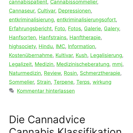
cannabispatient
,
Cannabissommelier
,
Cannaseur
,
Cultivar
,
Depressionen
,
entkriminalisierung
,
entkriminalisierungsofort
,
Erfahrungsbericht
,
Foto
,
Fotos
,
Galerie
,
Galery
,
Hanfsorten
,
Hanfstrains
,
Hanftherapie
,
highsociety
,
Hindu
,
IMC
,
Information
,
Kostenübernahme
,
Kultivar
,
Kush
,
Legalisierung
,
Legalizeit
,
Medizin
,
Medizinischeberatung
,
mmj
,
Naturmedizin
,
Review
,
Rosin
,
Schmerztherapie
,
Sommelier
,
Strain
,
Terpene
,
Terps
,
wirkung
Kommentar hinterlassen
Die Cannadvice
Cannabis Klassifikation