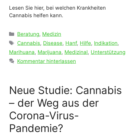
Lesen Sie hier, bei welchen Krankheiten
Cannabis helfen kann.
Kategorien
Beratung
,
Medizin
Schlagwörter
Cannabis
,
Disease
,
Hanf
,
Hilfe
,
Indikation
,
Marihuana
,
Marijuana
,
Medizinal
,
Unterstützung
Kommentar hinterlassen
Neue Studie: Cannabis
– der Weg aus der
Corona-Virus-
Pandemie?