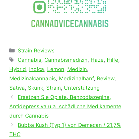
Kategorien
Strain Reviews
Schlagwörter
Cannabis
,
Cannabismedizin
,
Haze
,
Hilfe
,
Hybrid
,
Indica
,
Lemon
,
Medizin
,
Medizinalcannabis
,
Medizinalhanf
,
Review
,
Sativa
,
Skunk
,
Strain
,
Unterstützung
Ersetzen Sie Opiate, Benzodiazepine,
Antidepressiva u.a. schädliche Medikamente
durch Cannabis
Bubba Kush (Typ 1) von Demecan / 21,7%
THC