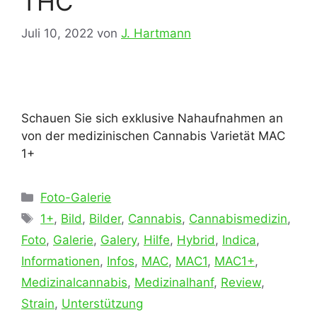
THC
Juli 10, 2022
von
J. Hartmann
Schauen Sie sich exklusive Nahaufnahmen an
von der medizinischen Cannabis Varietät MAC
1+
Kategorien
Foto-Galerie
Schlagwörter
1+
,
Bild
,
Bilder
,
Cannabis
,
Cannabismedizin
,
Foto
,
Galerie
,
Galery
,
Hilfe
,
Hybrid
,
Indica
,
Informationen
,
Infos
,
MAC
,
MAC1
,
MAC1+
,
Medizinalcannabis
,
Medizinalhanf
,
Review
,
Strain
,
Unterstützung