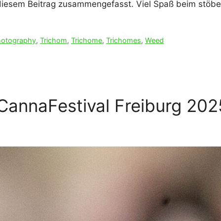
 diesem Beitrag zusammengefasst. Viel Spaß beim stöbe
hotography
,
Trichom
,
Trichome
,
Trichomes
,
Weed
annaFestival Freiburg 202