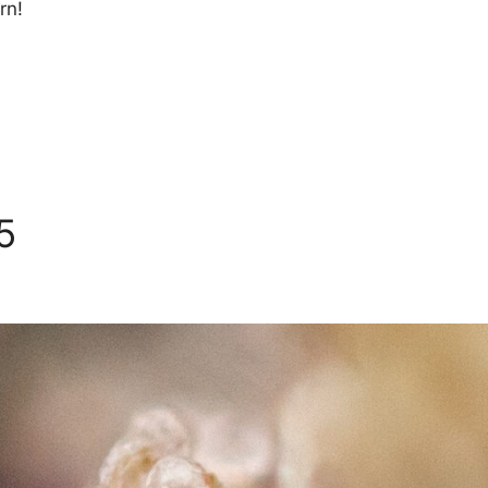
rn!
5