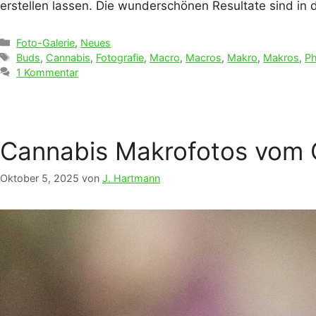
erstellen lassen. Die wunderschönen Resultate sind in
Kategorien
Foto-Galerie
,
Neues
Schlagwörter
Buds
,
Cannabis
,
Fotografie
,
Macro
,
Macros
,
Makro
,
Makros
,
P
1 Kommentar
Cannabis Makrofotos vom C
Oktober 5, 2025
von
J. Hartmann