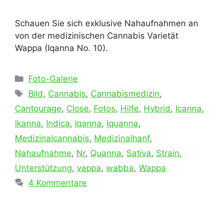
Schauen Sie sich exklusive Nahaufnahmen an
von der medizinischen Cannabis Varietät
Wappa (Iqanna No. 10).
Kategorien
Foto-Galerie
Schlagwörter
Bild
,
Cannabis
,
Cannabismedizin
,
Cantourage
,
Close
,
Fotos
,
Hilfe
,
Hybrid
,
Icanna
,
Ikanna
,
Indica
,
Iqanna
,
Iquanna
,
Medizinalcannabis
,
Medizinalhanf
,
Nahaufnahme
,
Nr
,
Quanna
,
Sativa
,
Strain
,
Unterstützung
,
vappa
,
wabba
,
Wappa
4 Kommentare