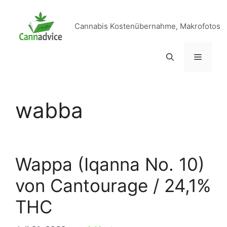
Zum
Inhalt
Cannabis Kostenübernahme, Makrofotos
springen
Menü
wabba
Wappa (Iqanna No. 10)
von Cantourage / 24,1%
THC