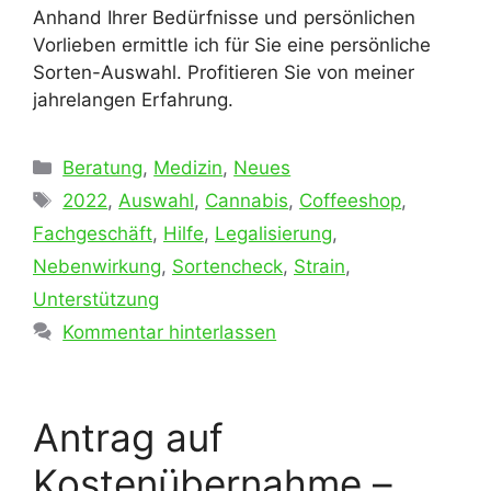
Anhand Ihrer Bedürfnisse und persönlichen
Vorlieben ermittle ich für Sie eine persönliche
Sorten-Auswahl. Profitieren Sie von meiner
jahrelangen Erfahrung.
Kategorien
Beratung
,
Medizin
,
Neues
Schlagwörter
2022
,
Auswahl
,
Cannabis
,
Coffeeshop
,
Fachgeschäft
,
Hilfe
,
Legalisierung
,
Nebenwirkung
,
Sortencheck
,
Strain
,
Unterstützung
Kommentar hinterlassen
Antrag auf
Kostenübernahme –