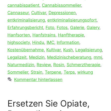
cannabispatient
,
Cannabissommelier
,
Cannaseur
,
Cultivar
,
Depressionen
,
entkriminalisierung
,
entkriminalisierungsofort
,
Erfahrungsbericht
,
Foto
,
Fotos
,
Galerie
,
Galery
,
Hanfsorten
,
Hanfstrains
,
Hanftherapie
,
highsociety
,
Hindu
,
IMC
,
Information
,
Kostenübernahme
,
Kultivar
,
Kush
,
Legalisierung
,
Legalizeit
,
Medizin
,
Medizinischeberatung
,
mmj
,
Naturmedizin
,
Review
,
Rosin
,
Schmerztherapie
,
Sommelier
,
Strain
,
Terpene
,
Terps
,
wirkung
Kommentar hinterlassen
Ersetzen Sie Opiate,