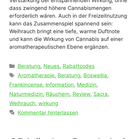
Verstärkung der entspannenden Wirkung, ohne
dass zwingend höhere Cannabismengen
erforderlich wären. Auch in der Freizeitnutzung
kann das Zusammenspiel spannend sein:
Weihrauch bringt eine tiefe, warme Duftnote
und kann die Wirkung von Cannabis auf einer
aromatherapeutischen Ebene ergänzen.
Kategorien
Beratung
,
Neues
,
Rabattcodes
Schlagwörter
Aromatherapie
,
Beratung
,
Boswellia
,
Frankincense
,
Information
,
Medizin
,
Naturmedizin
,
Räuchern
,
Review
,
Sacra
,
Weihrauch
,
wirkung
Kommentar hinterlassen