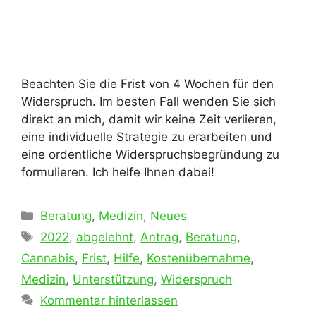
Beachten Sie die Frist von 4 Wochen für den
Widerspruch. Im besten Fall wenden Sie sich
direkt an mich, damit wir keine Zeit verlieren,
eine individuelle Strategie zu erarbeiten und
eine ordentliche Widerspruchsbegründung zu
formulieren. Ich helfe Ihnen dabei!
Kategorien
Beratung
,
Medizin
,
Neues
Schlagwörter
2022
,
abgelehnt
,
Antrag
,
Beratung
,
Cannabis
,
Frist
,
Hilfe
,
Kostenübernahme
,
Medizin
,
Unterstützung
,
Widerspruch
Kommentar hinterlassen