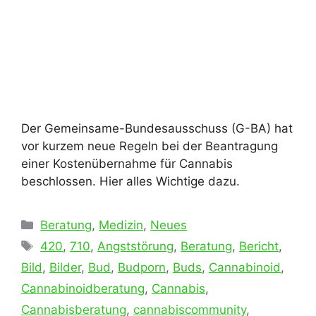
Der Gemeinsame-Bundesausschuss (G-BA) hat
vor kurzem neue Regeln bei der Beantragung
einer Kostenübernahme für Cannabis
beschlossen. Hier alles Wichtige dazu.
Kategorien
Beratung
,
Medizin
,
Neues
Schlagwörter
420
,
710
,
Angststörung
,
Beratung
,
Bericht
,
Bild
,
Bilder
,
Bud
,
Budporn
,
Buds
,
Cannabinoid
,
Cannabinoidberatung
,
Cannabis
,
Cannabisberatung
,
cannabiscommunity
,