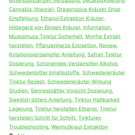
Bittersubi­stanzen Verdauung
,
Decarboxylierung
Cannabis (theorie)
,
Dragonspice Kräuter Shop
Empfehlung
,
Ethanol Extraktion Kräuter
,
Hildegard von Bingen Kräuter
,
Information
,
Muskatnuss Tinktur Sicherheit
,
Myrrhe Extrakt
herstellen
,
Pflanzenharze Extraktion
,
Review
,
Rotationsverdampfer Anleitung
,
Safran Tinktur
Dosierung
,
Schonendes Verdampfen Alkohol
,
Schwedenbitter Inhaltsstoffe
,
Schwedenkräuter
Tinktur Rezept
,
Schwedenkräuter Wirkung
Studien
,
Sennesblätter Vorsicht Dosierung
,
Swedish bitters Anleitung
,
Tinktur Haltbarkeit
Lagerung
,
Tinktur herstellen Ethanol
,
Tinktur
herstellen Schritt für Schritt
,
Tinkturen
Troubleshooting
,
Wermutkraut Extraktion