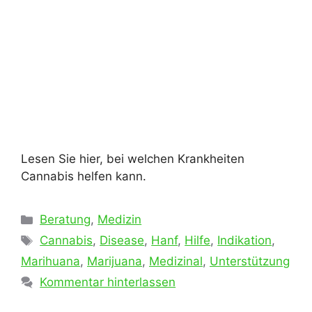
Lesen Sie hier, bei welchen Krankheiten
Cannabis helfen kann.
Kategorien
Beratung
,
Medizin
Schlagwörter
Cannabis
,
Disease
,
Hanf
,
Hilfe
,
Indikation
,
Marihuana
,
Marijuana
,
Medizinal
,
Unterstützung
Kommentar hinterlassen