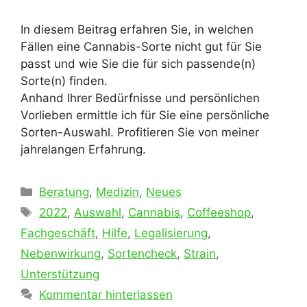
In diesem Beitrag erfahren Sie, in welchen
Fällen eine Cannabis-Sorte nicht gut für Sie
passt und wie Sie die für sich passende(n)
Sorte(n) finden.
Anhand Ihrer Bedürfnisse und persönlichen
Vorlieben ermittle ich für Sie eine persönliche
Sorten-Auswahl. Profitieren Sie von meiner
jahrelangen Erfahrung.
Kategorien
Beratung
,
Medizin
,
Neues
Schlagwörter
2022
,
Auswahl
,
Cannabis
,
Coffeeshop
,
Fachgeschäft
,
Hilfe
,
Legalisierung
,
Nebenwirkung
,
Sortencheck
,
Strain
,
Unterstützung
Kommentar hinterlassen