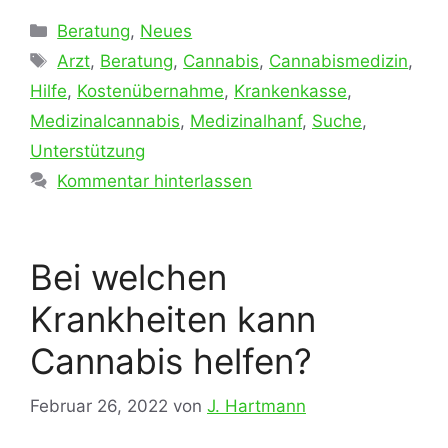
Kategorien
Beratung
,
Neues
Schlagwörter
Arzt
,
Beratung
,
Cannabis
,
Cannabismedizin
,
Hilfe
,
Kostenübernahme
,
Krankenkasse
,
Medizinalcannabis
,
Medizinalhanf
,
Suche
,
Unterstützung
Kommentar hinterlassen
Bei welchen
Krankheiten kann
Cannabis helfen?
Februar 26, 2022
von
J. Hartmann