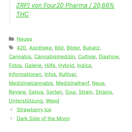
ZRP) von Four20 Pharma / 20,66%
THC
Kategorien
Neues
Schlagwörter
420
,
Apotheke
,
Bild
,
Bilder
,
Bubatz
,
Cannabis
,
Cannabismedizin
,
Cultivar
,
Diashow
,
Fotos
,
Galerie
,
Hilfe
,
Hybrid
,
Indica
,
Informationen
,
Infos
,
Kultivar
,
Medizinalcannabis
,
Medizinalhanf
,
Neue
,
Review
,
Sativa
,
Sorten
,
Sour
,
Strain
,
Strains
,
Unterstützung
,
Weed
Strawberry Ice
Dark Side of the Moon