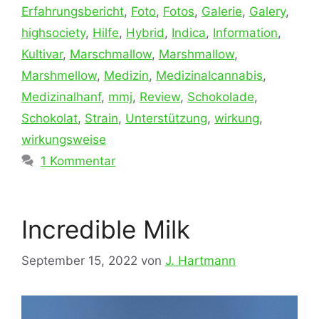
Erfahrungsbericht
,
Foto
,
Fotos
,
Galerie
,
Galery
,
highsociety
,
Hilfe
,
Hybrid
,
Indica
,
Information
,
Kultivar
,
Marschmallow
,
Marshmallow
,
Marshmellow
,
Medizin
,
Medizinalcannabis
,
Medizinalhanf
,
mmj
,
Review
,
Schokolade
,
Schokolat
,
Strain
,
Unterstützung
,
wirkung
,
wirkungsweise
1 Kommentar
Incredible Milk
September 15, 2022
von
J. Hartmann