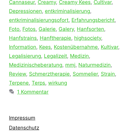
Cannaseur
,
Creamy
,
Creamy Kees
,
Cultivar
,
Depressionen
,
entkriminalisierung
,
entkriminalisierungsofort
,
Erfahrungsbericht
,
Foto
,
Fotos
,
Galerie
,
Galery
,
Hanfsorten
,
Hanfstrains
,
Hanftherapie
,
highsociety
,
Information
,
Kees
,
Kostenübernahme
,
Kultivar
,
Legalisierung
,
Legalizeit
,
Medizin
,
Medizinischeberatung
,
mmj
,
Naturmedizin
,
Review
,
Schmerztherapie
,
Sommelier
,
Strain
,
Terpene
,
Terps
,
wirkung
1 Kommentar
Impressum
Datenschutz