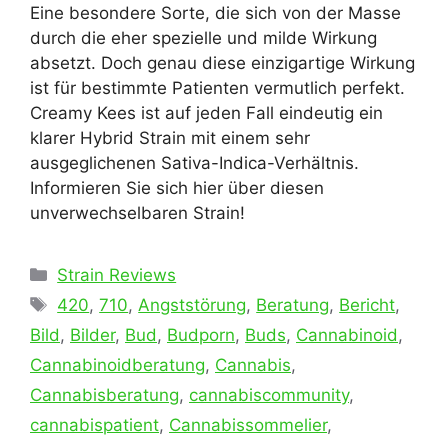
Eine besondere Sorte, die sich von der Masse
durch die eher spezielle und milde Wirkung
absetzt. Doch genau diese einzigartige Wirkung
ist für bestimmte Patienten vermutlich perfekt.
Creamy Kees ist auf jeden Fall eindeutig ein
klarer Hybrid Strain mit einem sehr
ausgeglichenen Sativa-Indica-Verhältnis.
Informieren Sie sich hier über diesen
unverwechselbaren Strain!
Kategorien
Strain Reviews
Schlagwörter
420
,
710
,
Angststörung
,
Beratung
,
Bericht
,
Bild
,
Bilder
,
Bud
,
Budporn
,
Buds
,
Cannabinoid
,
Cannabinoidberatung
,
Cannabis
,
Cannabisberatung
,
cannabiscommunity
,
cannabispatient
,
Cannabissommelier
,