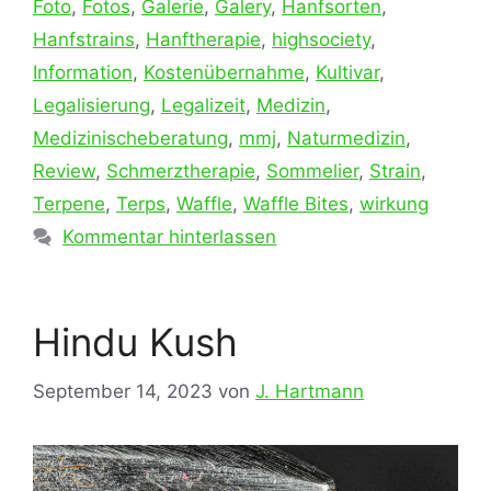
Foto
,
Fotos
,
Galerie
,
Galery
,
Hanfsorten
,
Hanfstrains
,
Hanftherapie
,
highsociety
,
Information
,
Kostenübernahme
,
Kultivar
,
Legalisierung
,
Legalizeit
,
Medizin
,
Medizinischeberatung
,
mmj
,
Naturmedizin
,
Review
,
Schmerztherapie
,
Sommelier
,
Strain
,
Terpene
,
Terps
,
Waffle
,
Waffle Bites
,
wirkung
Kommentar hinterlassen
Hindu Kush
September 14, 2023
von
J. Hartmann