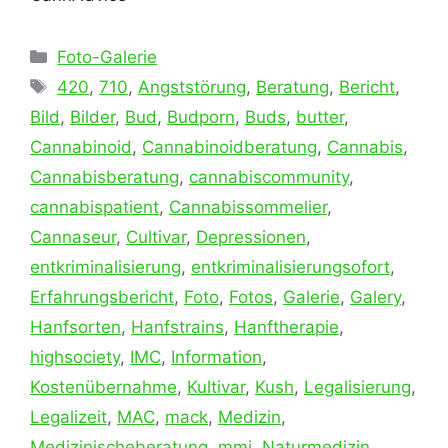
Kategorien
Foto-Galerie
Schlagwörter
420
,
710
,
Angststörung
,
Beratung
,
Bericht
,
Bild
,
Bilder
,
Bud
,
Budporn
,
Buds
,
butter
,
Cannabinoid
,
Cannabinoidberatung
,
Cannabis
,
Cannabisberatung
,
cannabiscommunity
,
cannabispatient
,
Cannabissommelier
,
Cannaseur
,
Cultivar
,
Depressionen
,
entkriminalisierung
,
entkriminalisierungsofort
,
Erfahrungsbericht
,
Foto
,
Fotos
,
Galerie
,
Galery
,
Hanfsorten
,
Hanfstrains
,
Hanftherapie
,
highsociety
,
IMC
,
Information
,
Kostenübernahme
,
Kultivar
,
Kush
,
Legalisierung
,
Legalizeit
,
MAC
,
mack
,
Medizin
,
Medizinischeberatung
,
mmj
,
Naturmedizin
,