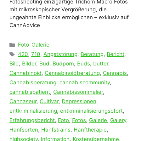
Fotoshooting einzigartige Trichom Macro Fotos
mit mikroskopischer Vergrößerung, die
ungeahnte Einblicke ermöglichen – exklusiv auf
CannAdvice
Kategorien
Foto-Galerie
Schlagwörter
420
,
710
,
Angststörung
,
Beratung
,
Bericht
,
Bild
,
Bilder
,
Bud
,
Budporn
,
Buds
,
butter
,
Cannabinoid
,
Cannabinoidberatung
,
Cannabis
,
Cannabisberatung
,
cannabiscommunity
,
cannabispatient
,
Cannabissommelier
,
Cannaseur
,
Cultivar
,
Depressionen
,
entkriminalisierung
,
entkriminalisierungsofort
,
Erfahrungsbericht
,
Foto
,
Fotos
,
Galerie
,
Galery
,
Hanfsorten
,
Hanfstrains
,
Hanftherapie
,
highsociety
,
Information
,
Kostenübernahme
,