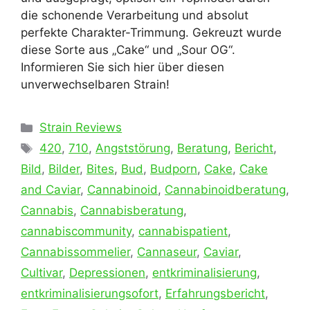
die schonende Verarbeitung und absolut
perfekte Charakter-Trimmung. Gekreuzt wurde
diese Sorte aus „Cake“ und „Sour OG“.
Informieren Sie sich hier über diesen
unverwechselbaren Strain!
Kategorien
Strain Reviews
Schlagwörter
420
,
710
,
Angststörung
,
Beratung
,
Bericht
,
Bild
,
Bilder
,
Bites
,
Bud
,
Budporn
,
Cake
,
Cake
and Caviar
,
Cannabinoid
,
Cannabinoidberatung
,
Cannabis
,
Cannabisberatung
,
cannabiscommunity
,
cannabispatient
,
Cannabissommelier
,
Cannaseur
,
Caviar
,
Cultivar
,
Depressionen
,
entkriminalisierung
,
entkriminalisierungsofort
,
Erfahrungsbericht
,