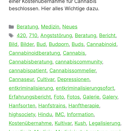
einer Kostenübernahme für Cannabis
beschlossen. Hier alles Wichtige dazu.
Kategorien
Beratung
,
Medizin
,
Neues
Schlagwörter
420
,
710
,
Angststörung
,
Beratung
,
Bericht
,
Bild
,
Bilder
,
Bud
,
Budporn
,
Buds
,
Cannabinoid
,
Cannabinoidberatung
,
Cannabis
,
Cannabisberatung
,
cannabiscommunity
,
cannabispatient
,
Cannabissommelier
,
Cannaseur
,
Cultivar
,
Depressionen
,
entkriminalisierung
,
entkriminalisierungsofort
,
Erfahrungsbericht
,
Foto
,
Fotos
,
Galerie
,
Galery
,
Hanfsorten
,
Hanfstrains
,
Hanftherapie
,
highsociety
,
Hindu
,
IMC
,
Information
,
Kostenübernahme
,
Kultivar
,
Kush
,
Legalisierung
,