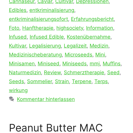
Cannaseur
,
Caviar
,
Cultivar
,
Depressionen
,
Edibles
,
entkriminalisierung
,
entkriminalisierungsofort
,
Erfahrungsbericht
,
Foto
,
Hanftherapie
,
highsociety
,
Information
,
Infused
,
Infused Edible
,
Kostenübernahme
,
Kultivar
,
Legalisierung
,
Legalizeit
,
Medizin
,
Medizinischeberatung
,
Microseeds
,
Mini
,
Minisamen
,
Miniseed
,
Miniseeds
,
mmj
,
Muffins
,
Naturmedizin
,
Review
,
Schmerztherapie
,
Seed
,
Seeds
,
Sommelier
,
Strain
,
Terpene
,
Terps
,
wirkung
Kommentar hinterlassen
Peanut Butter MAC