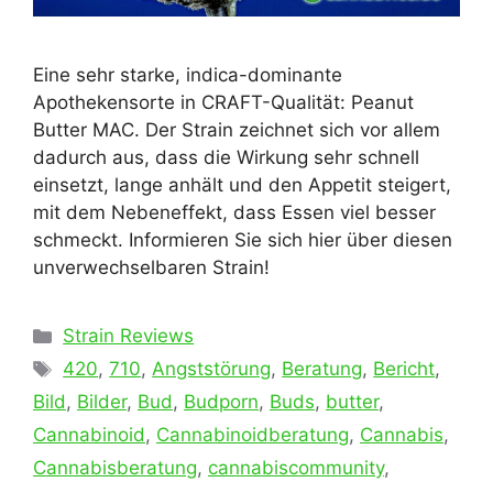
Eine sehr starke, indica-dominante
Apothekensorte in CRAFT-Qualität: Peanut
Butter MAC. Der Strain zeichnet sich vor allem
dadurch aus, dass die Wirkung sehr schnell
einsetzt, lange anhält und den Appetit steigert,
mit dem Nebeneffekt, dass Essen viel besser
schmeckt. Informieren Sie sich hier über diesen
unverwechselbaren Strain!
Kategorien
Strain Reviews
Schlagwörter
420
,
710
,
Angststörung
,
Beratung
,
Bericht
,
Bild
,
Bilder
,
Bud
,
Budporn
,
Buds
,
butter
,
Cannabinoid
,
Cannabinoidberatung
,
Cannabis
,
Cannabisberatung
,
cannabiscommunity
,