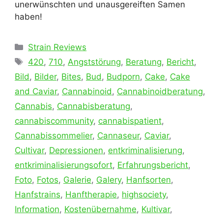
unerwünschten und unausgereiften Samen
haben!
Kategorien
Strain Reviews
Schlagwörter
420
,
710
,
Angststörung
,
Beratung
,
Bericht
,
Bild
,
Bilder
,
Bites
,
Bud
,
Budporn
,
Cake
,
Cake
and Caviar
,
Cannabinoid
,
Cannabinoidberatung
,
Cannabis
,
Cannabisberatung
,
cannabiscommunity
,
cannabispatient
,
Cannabissommelier
,
Cannaseur
,
Caviar
,
Cultivar
,
Depressionen
,
entkriminalisierung
,
entkriminalisierungsofort
,
Erfahrungsbericht
,
Foto
,
Fotos
,
Galerie
,
Galery
,
Hanfsorten
,
Hanfstrains
,
Hanftherapie
,
highsociety
,
Information
,
Kostenübernahme
,
Kultivar
,