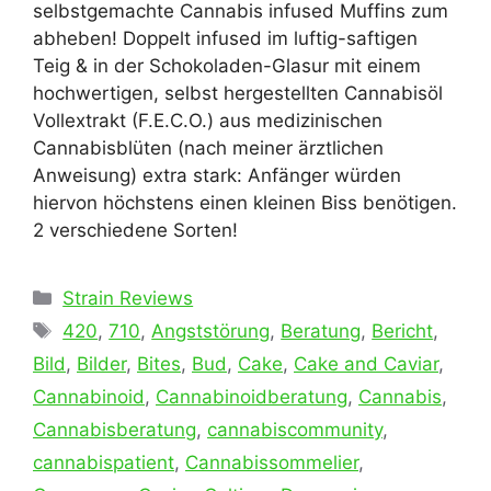
selbstgemachte Cannabis infused Muffins zum
abheben! Doppelt infused im luftig-saftigen
Teig & in der Schokoladen-Glasur mit einem
hochwertigen, selbst hergestellten Cannabisöl
Vollextrakt (F.E.C.O.) aus medizinischen
Cannabisblüten (nach meiner ärztlichen
Anweisung) extra stark: Anfänger würden
hiervon höchstens einen kleinen Biss benötigen.
2 verschiedene Sorten!
Kategorien
Strain Reviews
Schlagwörter
420
,
710
,
Angststörung
,
Beratung
,
Bericht
,
Bild
,
Bilder
,
Bites
,
Bud
,
Cake
,
Cake and Caviar
,
Cannabinoid
,
Cannabinoidberatung
,
Cannabis
,
Cannabisberatung
,
cannabiscommunity
,
cannabispatient
,
Cannabissommelier
,