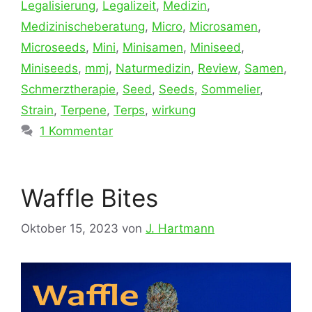
Legalisierung
,
Legalizeit
,
Medizin
,
Medizinischeberatung
,
Micro
,
Microsamen
,
Microseeds
,
Mini
,
Minisamen
,
Miniseed
,
Miniseeds
,
mmj
,
Naturmedizin
,
Review
,
Samen
,
Schmerztherapie
,
Seed
,
Seeds
,
Sommelier
,
Strain
,
Terpene
,
Terps
,
wirkung
1 Kommentar
Waffle Bites
Oktober 15, 2023
von
J. Hartmann