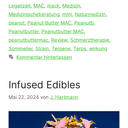
Legalizeit
,
MAC
,
mack
,
Medizin
,
Medizinischeberatung
,
mmj
,
Naturmedizin
,
peanut
,
Peanut Butter MAC
,
Peanutb
,
Peanutbutter
,
Peanutbutter MAC
,
peanutbuttermac
,
Review
,
Schmerztherapie
,
Sommelier
,
Strain
,
Terpene
,
Terps
,
wirkung
Kommentar hinterlassen
Infused Edibles
Mai 22, 2024
von
J. Hartmann