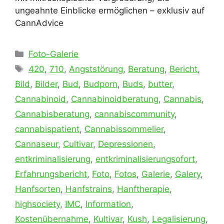
ungeahnte Einblicke ermöglichen – exklusiv auf
CannAdvice
Kategorien
Foto-Galerie
Schlagwörter
420
,
710
,
Angststörung
,
Beratung
,
Bericht
,
Bild
,
Bilder
,
Bud
,
Budporn
,
Buds
,
butter
,
Cannabinoid
,
Cannabinoidberatung
,
Cannabis
,
Cannabisberatung
,
cannabiscommunity
,
cannabispatient
,
Cannabissommelier
,
Cannaseur
,
Cultivar
,
Depressionen
,
entkriminalisierung
,
entkriminalisierungsofort
,
Erfahrungsbericht
,
Foto
,
Fotos
,
Galerie
,
Galery
,
Hanfsorten
,
Hanfstrains
,
Hanftherapie
,
highsociety
,
IMC
,
Information
,
Kostenübernahme
,
Kultivar
,
Kush
,
Legalisierung
,