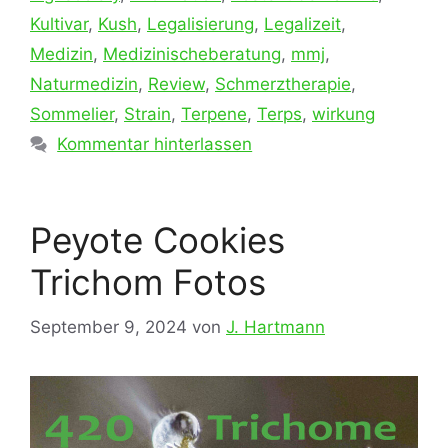
Kultivar
,
Kush
,
Legalisierung
,
Legalizeit
,
Medizin
,
Medizinischeberatung
,
mmj
,
Naturmedizin
,
Review
,
Schmerztherapie
,
Sommelier
,
Strain
,
Terpene
,
Terps
,
wirkung
Kommentar hinterlassen
Peyote Cookies
Trichom Fotos
September 9, 2024
von
J. Hartmann