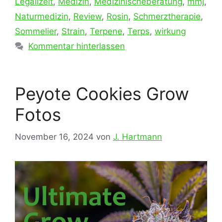
Legalizeit
,
Medizin
,
Medizinischeberatung
,
mmj
,
Naturmedizin
,
Review
,
Rosin
,
Schmerztherapie
,
Sommelier
,
Strain
,
Terpene
,
Terps
,
wirkung
Kommentar hinterlassen
Peyote Cookies Grow
Fotos
November 16, 2024
von
J. Hartmann