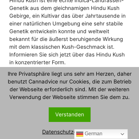
Hindu Kush ist eine echte Indica-Landrassen-
Genetik aus dem gleichnamigen Hindu Kush
Gebirge, ein Kultivar das über Jahrtausende in
einer natürlichen Umgebung eine sehr stabile
Genetik entwickeln konnte und weltweit
bekannt für die äußerst beruhigende Wirkung
mit dem klassischen Kush-Geschmack ist.
Informieren Sie sich jetzt über das Hindu Kush
in konzentrierter Form.
Ihre Privatsphäre liegt uns sehr am Herzen, daher
Kategorien
Strain Reviews
benutzt Cannadvice nur Cookies, die zum Betrieb
der Webseite erforderlich sind. Mit der weiteren
Schlagwörter
420
,
710
,
Angststörung
,
Beratung
,
Bericht
,
Verwendung der Webseite stimmen Sie dem zu.
Bild
,
Bilder
,
Bud
,
Budporn
,
Buds
,
Cannabinoid
,
Cannabinoidberatung
,
Cannabis
,
Verstanden
Cannabisberatung
,
cannabiscommunity
,
cannabispatient
,
Cannabissommelier
,
Datenschutzerklärung
German
Cannaseur
,
Cultivar
,
Depressionen
,