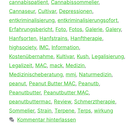
cannabispatient
,
Cannabissommelier
,
Cannaseur
,
Cultivar
,
Depressionen
,
entkriminalisierung
,
entkriminalisierungsofort
,
Erfahrungsbericht
,
Foto
,
Fotos
,
Galerie
,
Galery
,
Hanfsorten
,
Hanfstrains
,
Hanftherapie
,
highsociety
,
IMC
,
Information
,
Kostenübernahme
,
Kultivar
,
Kush
,
Legalisierung
,
Legalizeit
,
MAC
,
mack
,
Medizin
,
Medizinischeberatung
,
mmj
,
Naturmedizin
,
peanut
,
Peanut Butter MAC
,
Peanutb
,
Peanutbutter
,
Peanutbutter MAC
,
peanutbuttermac
,
Review
,
Schmerztherapie
,
Sommelier
,
Strain
,
Terpene
,
Terps
,
wirkung
Kommentar hinterlassen