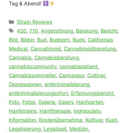
Tag & Abend!
Kategorien
Strain Reviews
Schlagwörter
420
,
710
,
Angststörung
,
Beratung
,
Bericht
,
Bild
,
Bilder
,
Bud
,
Budporn
,
Buds
,
Californias
Medical
,
Cannabinoid
,
Cannabinoidberatung
,
Cannabis
,
Cannabisberatung
,
cannabiscommunity
,
cannabispatient
,
Cannabissommelier
,
Cannaseur
,
Cultivar
,
Depressionen
,
entkriminalisierung
,
entkriminalisierungsofort
,
Erfahrungsbericht
,
Foto
,
Fotos
,
Galerie
,
Galery
,
Hanfsorten
,
Hanfstrains
,
Hanftherapie
,
highsociety
,
Information
,
Kostenübernahme
,
Kultivar
,
Kush
,
Legalisierung
,
Legalizeit
,
Medizin
,