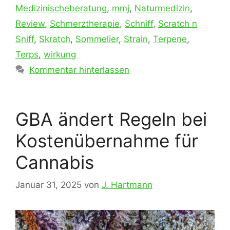
Medizinischeberatung
,
mmj
,
Naturmedizin
,
Review
,
Schmerztherapie
,
Schniff
,
Scratch n
Sniff
,
Skratch
,
Sommelier
,
Strain
,
Terpene
,
Terps
,
wirkung
Kommentar hinterlassen
GBA ändert Regeln bei
Kostenübernahme für
Cannabis
Januar 31, 2025
von
J. Hartmann