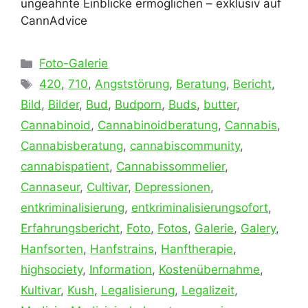
ungeahnte Einblicke ermöglichen – exklusiv auf
CannAdvice
Kategorien
Foto-Galerie
Schlagwörter
420
,
710
,
Angststörung
,
Beratung
,
Bericht
,
Bild
,
Bilder
,
Bud
,
Budporn
,
Buds
,
butter
,
Cannabinoid
,
Cannabinoidberatung
,
Cannabis
,
Cannabisberatung
,
cannabiscommunity
,
cannabispatient
,
Cannabissommelier
,
Cannaseur
,
Cultivar
,
Depressionen
,
entkriminalisierung
,
entkriminalisierungsofort
,
Erfahrungsbericht
,
Foto
,
Fotos
,
Galerie
,
Galery
,
Hanfsorten
,
Hanfstrains
,
Hanftherapie
,
highsociety
,
Information
,
Kostenübernahme
,
Kultivar
,
Kush
,
Legalisierung
,
Legalizeit
,