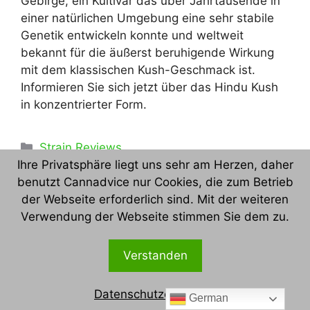
Gebirge, ein Kultivar das über Jahrtausende in
einer natürlichen Umgebung eine sehr stabile
Genetik entwickeln konnte und weltweit
bekannt für die äußerst beruhigende Wirkung
mit dem klassischen Kush-Geschmack ist.
Informieren Sie sich jetzt über das Hindu Kush
in konzentrierter Form.
Kategorien
Strain Reviews
Ihre Privatsphäre liegt uns sehr am Herzen, daher
Schlagwörter
420
,
710
,
Angststörung
,
Beratung
,
Bericht
,
benutzt Cannadvice nur Cookies, die zum Betrieb
Bild
,
Bilder
,
Bud
,
Budporn
,
Buds
,
Cannabinoid
,
der Webseite erforderlich sind. Mit der weiteren
Cannabinoidberatung
,
Cannabis
,
Verwendung der Webseite stimmen Sie dem zu.
Cannabisberatung
,
cannabiscommunity
,
cannabispatient
,
Cannabissommelier
,
Verstanden
Cannaseur
,
Cultivar
,
Depressionen
,
entkriminalisierung
,
entkriminalisierungsofort
,
Datenschutzerklärung
German