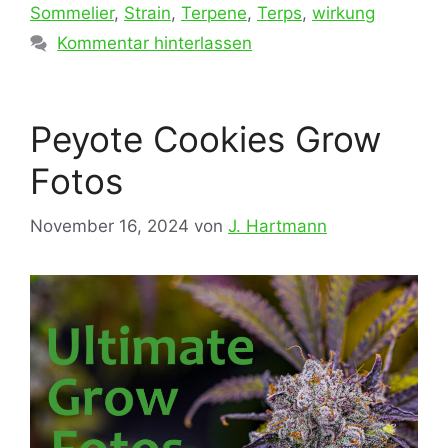
Sommelier
,
Strain
,
Terpene
,
Terps
,
wirkung
Kommentar hinterlassen
Peyote Cookies Grow
Fotos
November 16, 2024
von
J. Hartmann