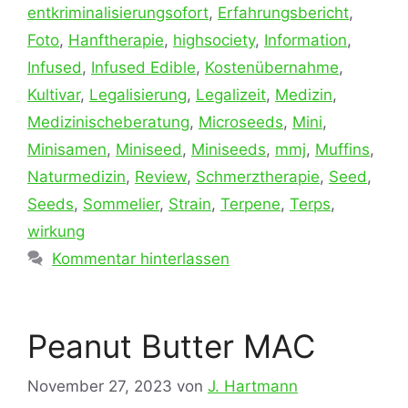
entkriminalisierungsofort
,
Erfahrungsbericht
,
Foto
,
Hanftherapie
,
highsociety
,
Information
,
Infused
,
Infused Edible
,
Kostenübernahme
,
Kultivar
,
Legalisierung
,
Legalizeit
,
Medizin
,
Medizinischeberatung
,
Microseeds
,
Mini
,
Minisamen
,
Miniseed
,
Miniseeds
,
mmj
,
Muffins
,
Naturmedizin
,
Review
,
Schmerztherapie
,
Seed
,
Seeds
,
Sommelier
,
Strain
,
Terpene
,
Terps
,
wirkung
Kommentar hinterlassen
Peanut Butter MAC
November 27, 2023
von
J. Hartmann