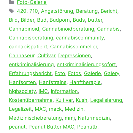
Kategorien
Foto-Galerie
Schlagwörter
420
,
710
,
Angststörung
,
Beratung
,
Bericht
,
Bild
,
Bilder
,
Bud
,
Budporn
,
Buds
,
butter
,
Cannabinoid
,
Cannabinoidberatung
,
Cannabis
,
Cannabisberatung
,
cannabiscommunity
,
cannabispatient
,
Cannabissommelier
,
Cannaseur
,
Cultivar
,
Depressionen
,
entkriminalisierung
,
entkriminalisierungsofort
,
Erfahrungsbericht
,
Foto
,
Fotos
,
Galerie
,
Galery
,
Hanfsorten
,
Hanfstrains
,
Hanftherapie
,
highsociety
,
IMC
,
Information
,
Kostenübernahme
,
Kultivar
,
Kush
,
Legalisierung
,
Legalizeit
,
MAC
,
mack
,
Medizin
,
Medizinischeberatung
,
mmj
,
Naturmedizin
,
peanut
,
Peanut Butter MAC
,
Peanutb
,