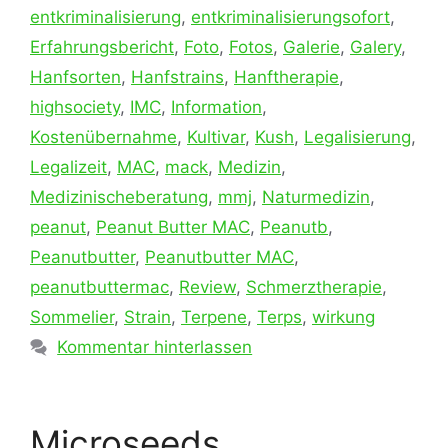
entkriminalisierung
,
entkriminalisierungsofort
,
Erfahrungsbericht
,
Foto
,
Fotos
,
Galerie
,
Galery
,
Hanfsorten
,
Hanfstrains
,
Hanftherapie
,
highsociety
,
IMC
,
Information
,
Kostenübernahme
,
Kultivar
,
Kush
,
Legalisierung
,
Legalizeit
,
MAC
,
mack
,
Medizin
,
Medizinischeberatung
,
mmj
,
Naturmedizin
,
peanut
,
Peanut Butter MAC
,
Peanutb
,
Peanutbutter
,
Peanutbutter MAC
,
peanutbuttermac
,
Review
,
Schmerztherapie
,
Sommelier
,
Strain
,
Terpene
,
Terps
,
wirkung
Kommentar hinterlassen
Microseeds