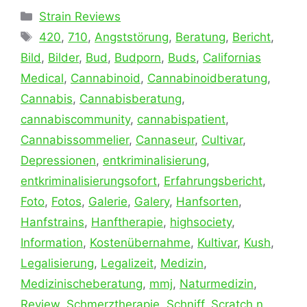
Kategorien
Strain Reviews
Schlagwörter
420
,
710
,
Angststörung
,
Beratung
,
Bericht
,
Bild
,
Bilder
,
Bud
,
Budporn
,
Buds
,
Californias
Medical
,
Cannabinoid
,
Cannabinoidberatung
,
Cannabis
,
Cannabisberatung
,
cannabiscommunity
,
cannabispatient
,
Cannabissommelier
,
Cannaseur
,
Cultivar
,
Depressionen
,
entkriminalisierung
,
entkriminalisierungsofort
,
Erfahrungsbericht
,
Foto
,
Fotos
,
Galerie
,
Galery
,
Hanfsorten
,
Hanfstrains
,
Hanftherapie
,
highsociety
,
Information
,
Kostenübernahme
,
Kultivar
,
Kush
,
Legalisierung
,
Legalizeit
,
Medizin
,
Medizinischeberatung
,
mmj
,
Naturmedizin
,
Review
,
Schmerztherapie
,
Schniff
,
Scratch n