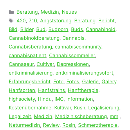
Kategorien
Beratung
,
Medizin
,
Neues
Schlagwörter
420
,
710
,
Angststörung
,
Beratung
,
Bericht
,
Bild
,
Bilder
,
Bud
,
Budporn
,
Buds
,
Cannabinoid
,
Cannabinoidberatung
,
Cannabis
,
Cannabisberatung
,
cannabiscommunity
,
cannabispatient
,
Cannabissommelier
,
Cannaseur
,
Cultivar
,
Depressionen
,
entkriminalisierung
,
entkriminalisierungsofort
,
Erfahrungsbericht
,
Foto
,
Fotos
,
Galerie
,
Galery
,
Hanfsorten
,
Hanfstrains
,
Hanftherapie
,
highsociety
,
Hindu
,
IMC
,
Information
,
Kostenübernahme
,
Kultivar
,
Kush
,
Legalisierung
,
Legalizeit
,
Medizin
,
Medizinischeberatung
,
mmj
,
Naturmedizin
,
Review
,
Rosin
,
Schmerztherapie
,