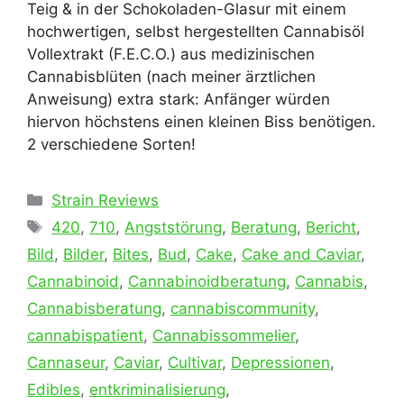
Teig & in der Schokoladen-Glasur mit einem
hochwertigen, selbst hergestellten Cannabisöl
Vollextrakt (F.E.C.O.) aus medizinischen
Cannabisblüten (nach meiner ärztlichen
Anweisung) extra stark: Anfänger würden
hiervon höchstens einen kleinen Biss benötigen.
2 verschiedene Sorten!
Kategorien
Strain Reviews
Schlagwörter
420
,
710
,
Angststörung
,
Beratung
,
Bericht
,
Bild
,
Bilder
,
Bites
,
Bud
,
Cake
,
Cake and Caviar
,
Cannabinoid
,
Cannabinoidberatung
,
Cannabis
,
Cannabisberatung
,
cannabiscommunity
,
cannabispatient
,
Cannabissommelier
,
Cannaseur
,
Caviar
,
Cultivar
,
Depressionen
,
Edibles
,
entkriminalisierung
,