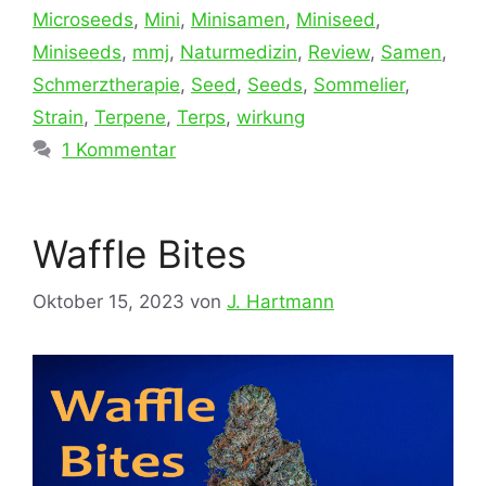
Microseeds
,
Mini
,
Minisamen
,
Miniseed
,
Miniseeds
,
mmj
,
Naturmedizin
,
Review
,
Samen
,
Schmerztherapie
,
Seed
,
Seeds
,
Sommelier
,
Strain
,
Terpene
,
Terps
,
wirkung
1 Kommentar
Waffle Bites
Oktober 15, 2023
von
J. Hartmann