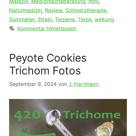
Medizin
,
Medizinischeberatung
,
mmj
,
Naturmedizin
,
Review
,
Schmerztherapie
,
Sommelier
,
Strain
,
Terpene
,
Terps
,
wirkung
Kommentar hinterlassen
Peyote Cookies
Trichom Fotos
September 9, 2024
von
J. Hartmann