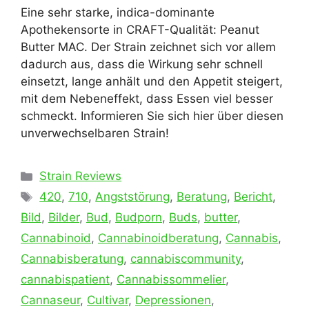
Eine sehr starke, indica-dominante
Apothekensorte in CRAFT-Qualität: Peanut
Butter MAC. Der Strain zeichnet sich vor allem
dadurch aus, dass die Wirkung sehr schnell
einsetzt, lange anhält und den Appetit steigert,
mit dem Nebeneffekt, dass Essen viel besser
schmeckt. Informieren Sie sich hier über diesen
unverwechselbaren Strain!
Kategorien
Strain Reviews
Schlagwörter
420
,
710
,
Angststörung
,
Beratung
,
Bericht
,
Bild
,
Bilder
,
Bud
,
Budporn
,
Buds
,
butter
,
Cannabinoid
,
Cannabinoidberatung
,
Cannabis
,
Cannabisberatung
,
cannabiscommunity
,
cannabispatient
,
Cannabissommelier
,
Cannaseur
,
Cultivar
,
Depressionen
,