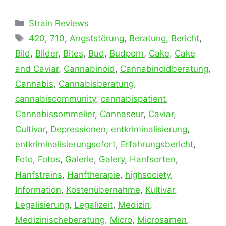
Kategorien
Strain Reviews
Schlagwörter
420
,
710
,
Angststörung
,
Beratung
,
Bericht
,
Bild
,
Bilder
,
Bites
,
Bud
,
Budporn
,
Cake
,
Cake
and Caviar
,
Cannabinoid
,
Cannabinoidberatung
,
Cannabis
,
Cannabisberatung
,
cannabiscommunity
,
cannabispatient
,
Cannabissommelier
,
Cannaseur
,
Caviar
,
Cultivar
,
Depressionen
,
entkriminalisierung
,
entkriminalisierungsofort
,
Erfahrungsbericht
,
Foto
,
Fotos
,
Galerie
,
Galery
,
Hanfsorten
,
Hanfstrains
,
Hanftherapie
,
highsociety
,
Information
,
Kostenübernahme
,
Kultivar
,
Legalisierung
,
Legalizeit
,
Medizin
,
Medizinischeberatung
,
Micro
,
Microsamen
,