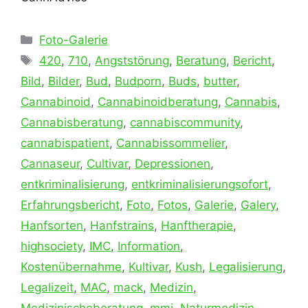
Kategorien
Foto-Galerie
Schlagwörter
420
,
710
,
Angststörung
,
Beratung
,
Bericht
,
Bild
,
Bilder
,
Bud
,
Budporn
,
Buds
,
butter
,
Cannabinoid
,
Cannabinoidberatung
,
Cannabis
,
Cannabisberatung
,
cannabiscommunity
,
cannabispatient
,
Cannabissommelier
,
Cannaseur
,
Cultivar
,
Depressionen
,
entkriminalisierung
,
entkriminalisierungsofort
,
Erfahrungsbericht
,
Foto
,
Fotos
,
Galerie
,
Galery
,
Hanfsorten
,
Hanfstrains
,
Hanftherapie
,
highsociety
,
IMC
,
Information
,
Kostenübernahme
,
Kultivar
,
Kush
,
Legalisierung
,
Legalizeit
,
MAC
,
mack
,
Medizin
,
Medizinischeberatung
,
mmj
,
Naturmedizin
,