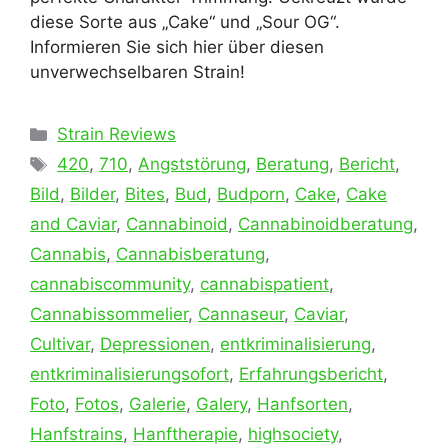
diese Sorte aus „Cake“ und „Sour OG“.
Informieren Sie sich hier über diesen
unverwechselbaren Strain!
Kategorien
Strain Reviews
Schlagwörter
420
,
710
,
Angststörung
,
Beratung
,
Bericht
,
Bild
,
Bilder
,
Bites
,
Bud
,
Budporn
,
Cake
,
Cake
and Caviar
,
Cannabinoid
,
Cannabinoidberatung
,
Cannabis
,
Cannabisberatung
,
cannabiscommunity
,
cannabispatient
,
Cannabissommelier
,
Cannaseur
,
Caviar
,
Cultivar
,
Depressionen
,
entkriminalisierung
,
entkriminalisierungsofort
,
Erfahrungsbericht
,
Foto
,
Fotos
,
Galerie
,
Galery
,
Hanfsorten
,
Hanfstrains
,
Hanftherapie
,
highsociety
,