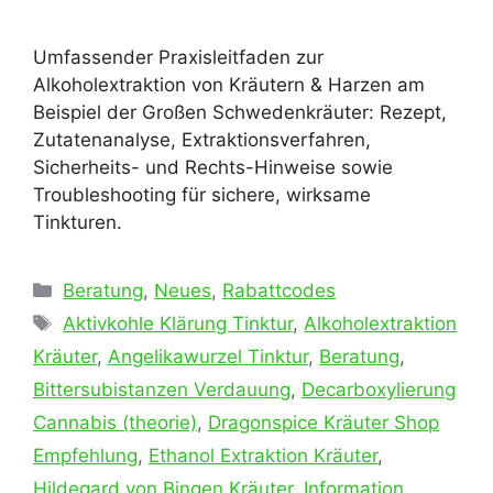
Umfassender Praxisleitfaden zur
Alkoholextraktion von Kräutern & Harzen am
Beispiel der Großen Schwedenkräuter: Rezept,
Zutatenanalyse, Extraktionsverfahren,
Sicherheits- und Rechts-Hinweise sowie
Troubleshooting für sichere, wirksame
Tinkturen.
Kategorien
Beratung
,
Neues
,
Rabattcodes
Schlagwörter
Aktivkohle Klärung Tinktur
,
Alkoholextraktion
Kräuter
,
Angelikawurzel Tinktur
,
Beratung
,
Bittersubi­stanzen Verdauung
,
Decarboxylierung
Cannabis (theorie)
,
Dragonspice Kräuter Shop
Empfehlung
,
Ethanol Extraktion Kräuter
,
Hildegard von Bingen Kräuter
,
Information
,