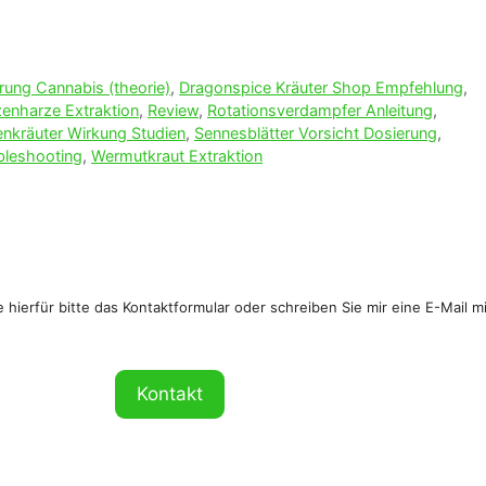
rung Cannabis (theorie)
,
Dragonspice Kräuter Shop Empfehlung
,
zenharze Extraktion
,
Review
,
Rotationsverdampfer Anleitung
,
kräuter Wirkung Studien
,
Sennesblätter Vorsicht Dosierung
,
bleshooting
,
Wermutkraut Extraktion
hierfür bitte das Kontaktformular oder schreiben Sie mir eine E-Mail mi
Kontakt