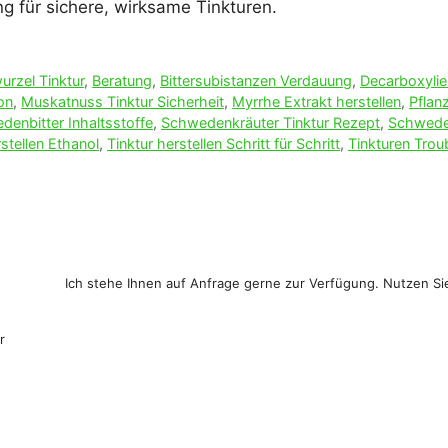
g für sichere, wirksame Tinkturen.
urzel Tinktur
,
Beratung
,
Bittersubi­stanzen Verdauung
,
Decarboxylie
on
,
Muskatnuss Tinktur Sicherheit
,
Myrrhe Extrakt herstellen
,
Pflan
enbitter Inhaltsstoffe
,
Schwedenkräuter Tinktur Rezept
,
Schweden
rstellen Ethanol
,
Tinktur herstellen Schritt für Schritt
,
Tinkturen Trou
Ich stehe Ihnen auf Anfrage gerne zur Verfügung. Nutzen Sie 
r