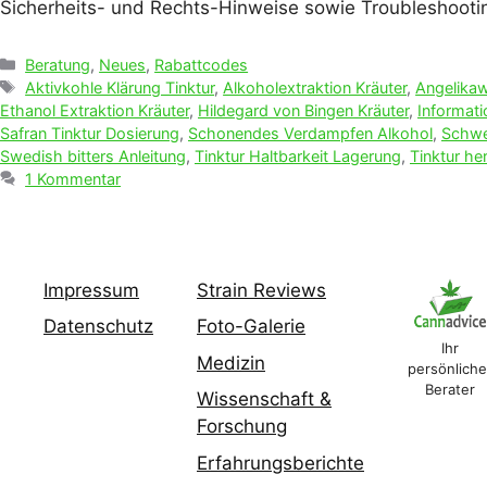
Sicherheits- und Rechts-Hinweise sowie Troubleshootin
Kategorien
Beratung
,
Neues
,
Rabattcodes
Schlagwörter
Aktivkohle Klärung Tinktur
,
Alkoholextraktion Kräuter
,
Angelikaw
Ethanol Extraktion Kräuter
,
Hildegard von Bingen Kräuter
,
Informati
Safran Tinktur Dosierung
,
Schonendes Verdampfen Alkohol
,
Schwed
Swedish bitters Anleitung
,
Tinktur Haltbarkeit Lagerung
,
Tinktur he
1 Kommentar
Impressum
Strain Reviews
Datenschutz
Foto-Galerie
Ihr
Medizin
persönliche
Berater
Wissenschaft &
Forschung
Erfahrungsberichte