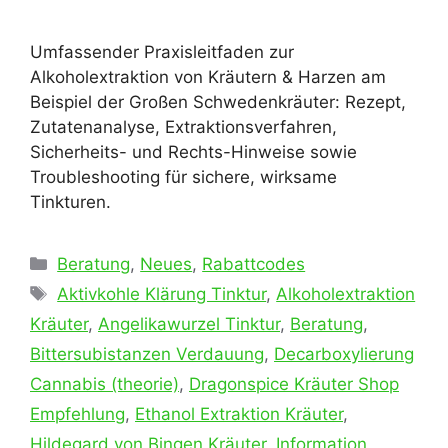
Umfassender Praxisleitfaden zur
Alkoholextraktion von Kräutern & Harzen am
Beispiel der Großen Schwedenkräuter: Rezept,
Zutatenanalyse, Extraktionsverfahren,
Sicherheits- und Rechts-Hinweise sowie
Troubleshooting für sichere, wirksame
Tinkturen.
Kategorien
Beratung
,
Neues
,
Rabattcodes
Schlagwörter
Aktivkohle Klärung Tinktur
,
Alkoholextraktion
Kräuter
,
Angelikawurzel Tinktur
,
Beratung
,
Bittersubi­stanzen Verdauung
,
Decarboxylierung
Cannabis (theorie)
,
Dragonspice Kräuter Shop
Empfehlung
,
Ethanol Extraktion Kräuter
,
Hildegard von Bingen Kräuter
,
Information
,