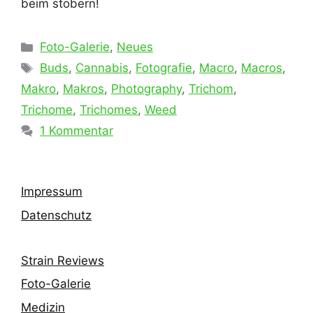
beim stöbern!
Kategorien
Foto-Galerie
,
Neues
Schlagwörter
Buds
,
Cannabis
,
Fotografie
,
Macro
,
Macros
,
Makro
,
Makros
,
Photography
,
Trichom
,
Trichome
,
Trichomes
,
Weed
1 Kommentar
Impressum
Datenschutz
Strain Reviews
Foto-Galerie
Medizin