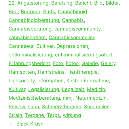
22
,
Angststörung
,
Beratung
,
Bericht
,
Bild
,
Bilder
,
Bud
,
Budporn
,
Buds
,
Cannabinoid
,
Cannabinoidberatung
,
Cannabis
,
Cannabisberatung
,
cannabiscommunity
,
cannabispatient
,
Cannabissommelier
,
Cannaseur
,
Cultivar
,
Depressionen
,
entkriminalisierung
,
entkriminalisierungsofort
,
Erfahrungsbericht
,
Foto
,
Fotos
,
Galerie
,
Galery
,
Hanfsorten
,
Hanfstrains
,
Hanftherapie
,
highsociety
,
Information
,
Kostenübernahme
,
Kultivar
,
Legalisierung
,
Legalizeit
,
Medizin
,
Medizinischeberatung
,
mmj
,
Naturmedizin
,
Review
,
sana
,
Schmerztherapie
,
Sommelier
,
Strain
,
Terpene
,
Terps
,
wirkung
Black Krush