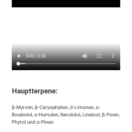
Hauptterpene:
β-Myrcen, β-Caryophyllen, d-Limonen, α-
Bisabolol, α-Humulen, Nerolidol, Linalool, β-Pinen,
Phytol und α-Pinen.