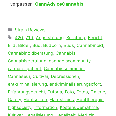
verpassen:
CannAdviceCannabis
Strain Reviews
420
,
710
,
Angststörung
,
Beratung
,
Bericht
,
Bild
,
Bilder
,
Bud
,
Budporn
,
Buds
,
Cannabinoid
,
Cannabinoidberatung
,
Cannabis
,
Cannabisberatung
,
cannabiscommunity
,
cannabispatient
,
Cannabissommelier
,
Cannaseur
,
Cultivar
,
Depressionen
,
entkriminalisierung
,
entkriminalisierungsofort
,
Erfahrungsbericht
,
Euforia
,
Foto
,
Fotos
,
Galerie
,
Galery
,
Hanfsorten
,
Hanfstrains
,
Hanftherapie
,
highsociety
,
Information
,
Kostenübernahme
,
Kultivar
,
Legalisierung
,
Legalizeit
,
Medizin
,