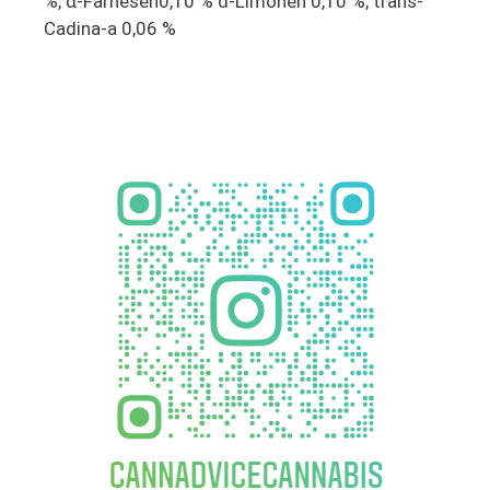
%, α-Farnesen0,10 % d-Limonen 0,10 %, trans-
Cadina-a 0,06 %